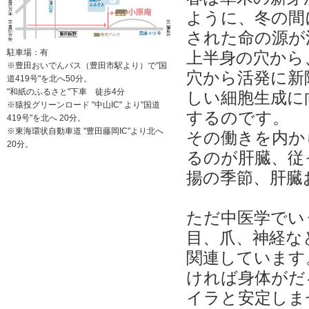
ように、冬の間
された命の源が
駐車場：有
上半身の穴から
※豊田おいでんバス（豊田市駅より）で"国
穴から活発に新
道419号"を北へ50分。
"和紙のふるさと"下車 徒歩4分
しい細胞生成に
※猿投グリーンロード "中山IC" より"国道
するのです。
419号"を北へ 20分。
※東海環状自動車道 "豊田藤岡IC"より北へ
その働きを内か
20分。
るのが肝臓、従
揚の季節、肝臓
ただ中医学でい
目、爪、神経な
関連しています
ければ身体がだ
イラと安定しま