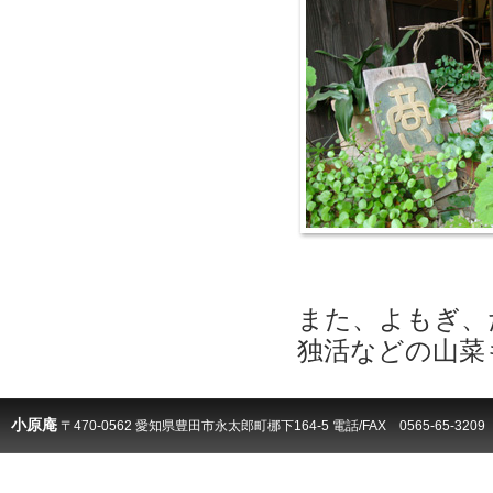
また、よもぎ、
独活などの山菜
小原庵
〒470-0562 愛知県豊田市永太郎町梛下164-5 電話/FAX
0565-65-3209