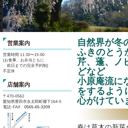
自然界が冬
営業案内
ふきのとう
営業時間 11:30〜15:00
芹、蓬、ノ
(お食事、お弁当ともに
前日までの完全予約制)
どなど
不定休
小原庵流に
店舗案内
をするよう
〒470-0562
心がけてい
愛知県豊田市永太郎町梛下164-5
電話･FAX
0565-65-3209
春は草木の新芽