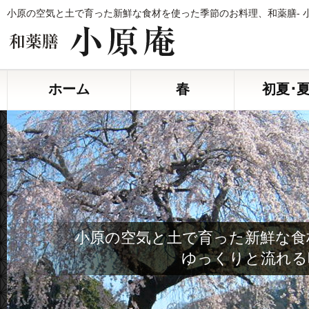
小原の空気と土で育った新鮮な食材を使った季節のお料理、和薬膳- 
ホーム
春
初夏･
小原の空気と土で育った新鮮な食
ゆっくりと流れる