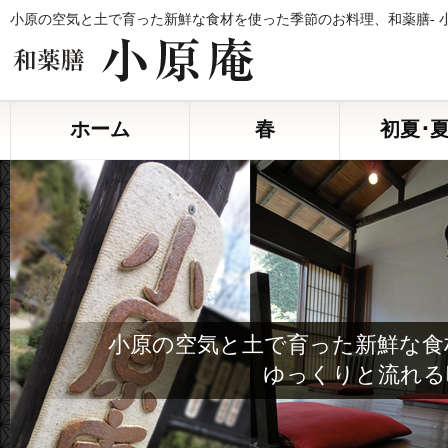
小原の空気と土で育った新鮮な食材を使った季節のお料理、和薬膳- 
ホーム
春
初夏･
小原の空気と土で育った新鮮な食
ゆっくりと流れる