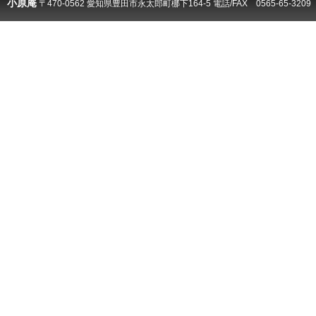
小原庵
〒470-0562 愛知県豊田市永太郎町梛下164-5 電話/FAX
0565-65-3209