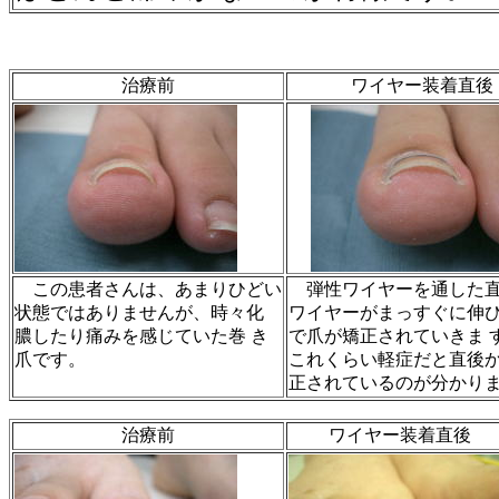
治療前
ワイヤー装着直後
この患者さんは、あまりひどい
弾性ワイヤーを通した
状態ではありませんが、時々化
ワイヤーがまっすぐに伸
膿したり痛みを感じていた巻 き
で爪が矯正されていきま 
爪です。
これくらい軽症だと直後
正されているのが分かり
治療前
ワイヤー装着直後