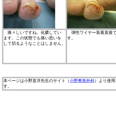
痛々しいですね。化膿してい
弾性ワイヤー装着直後
ます。この状態でも痛い思いを
す。
して切るようなことはしません。
本ページは小野直洋先生のサイト（
小野整形外科
）より使用
す。