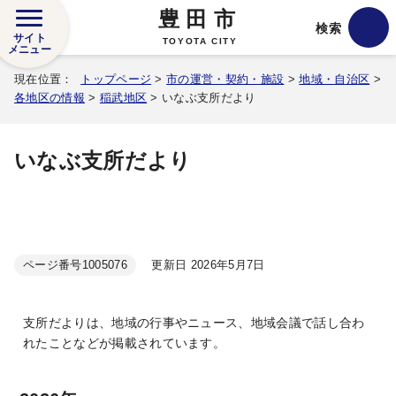
豊田市
検索
サイト
TOYOTA CITY
メニュー
現在位置：
トップページ
>
市の運営・契約・施設
>
地域・自治区
>
各地区の情報
>
稲武地区
> いなぶ支所だより
いなぶ支所だより
ページ番号
1005076
更新日 2026年5月7日
支所だよりは、地域の行事やニュース、地域会議で話し合わ
れたことなどが掲載されています。